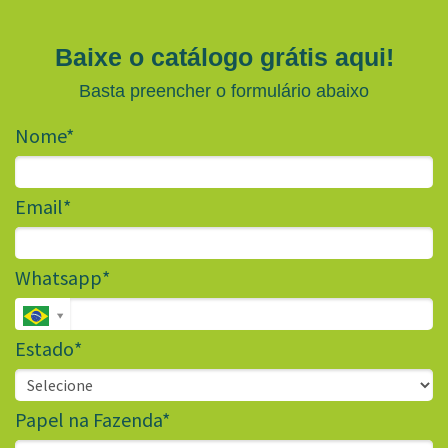
Baixe o catálogo grátis aqui!
Basta preencher o formulário abaixo
Nome*
Email*
Whatsapp*
Estado*
Papel na Fazenda*