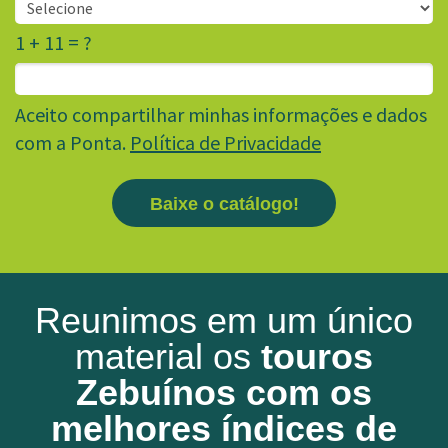
1 + 11 = ?
Aceito compartilhar minhas informações e dados
com a Ponta.
Política de Privacidade
Baixe o catálogo!
Reunimos em um único
material os
touros
Zebuínos com os
melhores índices de